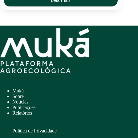
Leia mais
Tabôa
e
Rede
Povos
da
Mata
lançam
Glossário
de
Termos
Agroecológicos
Muká
Sobre
Notícias
Publicações
Relatórios
Política de Privacidade